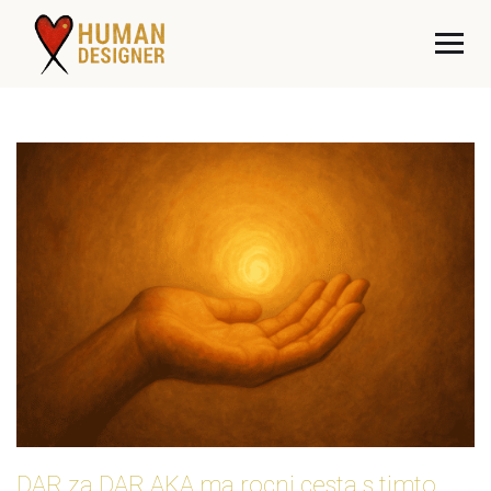
DAR za DAR AKA ma rocni cesta s timto