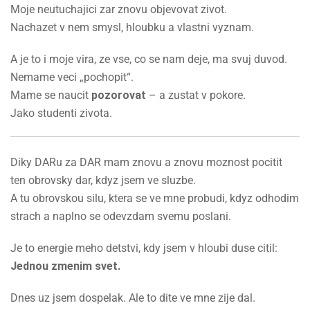
Moje neutuchajici zar znovu objevovat zivot.
Nachazet v nem smysl, hloubku a vlastni vyznam.
A je to i moje vira, ze vse, co se nam deje, ma svuj duvod.
Nemame veci „pochopit“.
Mame se naucit
pozorovat
– a zustat v pokore.
Jako studenti zivota.
Diky DARu za DAR mam znovu a znovu moznost pocitit
ten obrovsky dar, kdyz jsem ve sluzbe.
A tu obrovskou silu, ktera se ve mne probudi, kdyz odhodim
strach a naplno se odevzdam svemu poslani.
Je to energie meho detstvi, kdy jsem v hloubi duse citil:
Jednou zmenim svet.
Dnes uz jsem dospelak. Ale to dite ve mne zije dal.