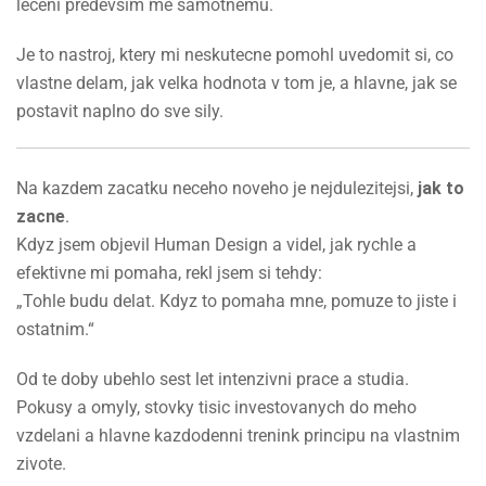
leceni predevsim me samotnemu.
Je to nastroj, ktery mi neskutecne pomohl uvedomit si, co
vlastne delam, jak velka hodnota v tom je, a hlavne, jak se
postavit naplno do sve sily.
Na kazdem zacatku neceho noveho je nejdulezitejsi,
jak to
zacne
.
Kdyz jsem objevil Human Design a videl, jak rychle a
efektivne mi pomaha, rekl jsem si tehdy:
„Tohle budu delat. Kdyz to pomaha mne, pomuze to jiste i
ostatnim.“
Od te doby ubehlo sest let intenzivni prace a studia.
Pokusy a omyly, stovky tisic investovanych do meho
vzdelani a hlavne kazdodenni trenink principu na vlastnim
zivote.