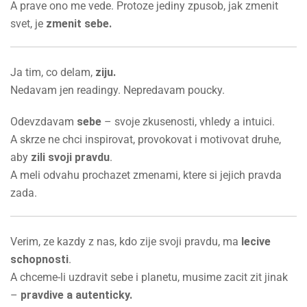
A prave ono me vede. Protoze jediny zpusob, jak zmenit
svet, je
zmenit sebe.
Ja tim, co delam,
ziju.
Nedavam jen readingy. Nepredavam poucky.
Odevzdavam
sebe
– svoje zkusenosti, vhledy a intuici.
A skrze ne chci inspirovat, provokovat i motivovat druhe,
aby
zili svoji pravdu
.
A meli odvahu prochazet zmenami, ktere si jejich pravda
zada.
Verim, ze kazdy z nas, kdo zije svoji pravdu, ma
lecive
schopnosti
.
A chceme-li uzdravit sebe i planetu, musime zacit zit jinak
–
pravdive a autenticky.