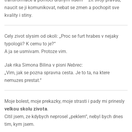
naucit se ji komunikovat, nebat se zmen a pochopit sve
kvality i stiny.
Cely zivot slysim od okoli: „Proc se furt hrabes v nejaky
typologii? K cemu to je?“
A ja se usmivam. Protoze vim.
Jak rika Simona Bilina v pisni
Nebrec
:
„Vim, jak se pozna spravna cesta. Je to ta, na ktere
nemuzes prestat.“
Moje bolest, moje prekazky, moje strasti i pady mi prinesly
velkou skolu zivota
.
Citil jsem, ze kdybych neprosel „peklem“, nebyl bych dnes
tim, kym jsem.