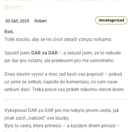
darem
Uncategorized
30 Září, 2025
Robert
Rok.
Tolik stacilo, aby se mi zivot obratil vzhuru nohama.
Spustil jsem
DAR za DAR
– a netusil jsem, ze to nebude
jen dar pro ostatni, ale predevsim pro me samotneho.
Dnes slavim vyroci a moc rad bych vas poprosil – pokud
uz jsme se setkali, napiste do komentaru, co vam nase
setkani dalo. Treba prave vas pribeh nekomu otevre dvere.
Vykopnout DAR za DAR pro me nebyla jenom cesta, jak
jinak zacit „nabizet“ sve sluzby.
Byla to cesta, ktera prinesla – a kazdym dnem prinasi –