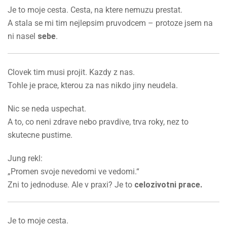
Je to moje cesta. Cesta, na ktere nemuzu prestat.
A stala se mi tim nejlepsim pruvodcem – protoze jsem na
ni nasel
sebe
.
Clovek tim musi projit. Kazdy z nas.
Tohle je prace, kterou za nas nikdo jiny neudela.
Nic se neda uspechat.
A to, co neni zdrave nebo pravdive, trva roky, nez to
skutecne pustime.
Jung rekl:
„Promen svoje nevedomi ve vedomi.“
Zni to jednoduse. Ale v praxi? Je to
celozivotni prace.
Je to moje cesta.