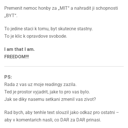
Premenit nemoc honby za „MIT“ a nahradit ji schopnosti
„BYT“.
To jedine staci k tomu, byt skutecne stastny.
To je klic k opravdove svobode.
I am that I am.
FREEDOM!!!
PS:
Rada z vas uz moje readingy zazila.
Ted je prostor vyjadrit, jake to pro vas bylo.
Jak se diky nasemu setkani zmenil vas zivot?
Rad bych, aby tenhle text slouzil jako odkaz pro ostatni –
aby v komentarich nasli, co DAR za DAR prinasi.